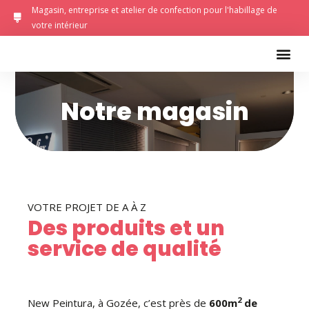
Magasin, entreprise et atelier de confection pour l'habillage de
votre intérieur
Notre magasin
VOTRE PROJET DE A À Z
Des produits et un
service de qualité
2
New Peintura, à Gozée, c’est près de
600m
de